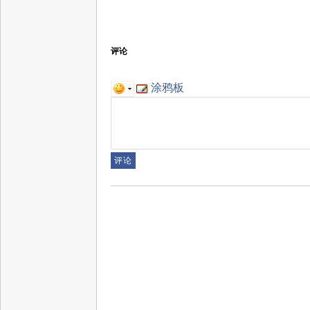
评论
涂鸦板