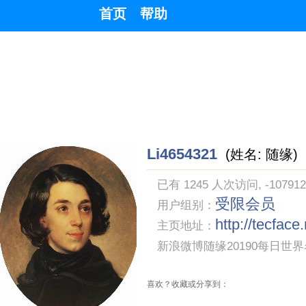
首页
帮助
Li4654321
(姓名: 随缘)
已有 1245 人次访问, -10791
受限会员
用户组别：
http://tecfac
主页地址：
新浪微博随缘20190每日世
喜欢？收藏或分享到：